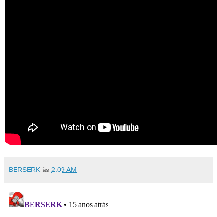
BERSERK
às
2:09 AM