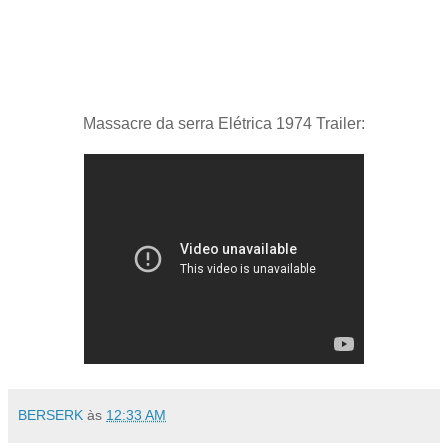
Heather é uma garota que acaba de herdar uma velha casa no Texas, junto
com seus amigos eles partem rumo a casa, mas mal sabem Heather e seus
amigos que uma perturbada família de canibais os aguardam junto ao brutal
Leatherface.
Massacre da serra Elétrica 1974 Trailer:
BERSERK
às
12:33 AM