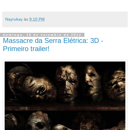
Nayrukay
às
9:10 PM
domingo, 16 de setembro de 2012
Massacre da Serra Elétrica: 3D -
Primeiro trailer!