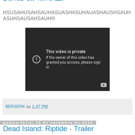
HSUSAHUSAHSAUHASUASHASUHAUASHAUSHSAUH
ASUHSAUSAHSAUH!!!
BERSERK
às
1:47 PM
quarta-feira, 19 de setembro de 2012
Dead Island: Riptide - Trailer