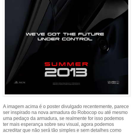
A imagem acima é o poster divulgado recentemente, parece
ser inspirado na nova armadura do Robocop ou até mesmo
uma pedaço da armadura, se realmente for isso podemos
ter mais esperança sobre seu visual, agora podemos
acreditar que não será tão simples e sem detalhes como