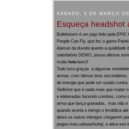
SÁBADO, 5 DE MARÇO DE
Esqueça headshot ag
Bulletstorm é um jogo feito pela EP
People Can Fly, que fez o game Painki
Apesar da duvida quanto a qualidade d
satisfatório DEMO, posso afirmar sem
muito
foda
bom!!
Tudo isso graças a algumas novidades
armas, com ótimos tiros secundários, 
de energia que pode ser usado contra 
Skillshot que é nada mais que matar co
e elaboradas fazendo combos, como o p
arma que lança granadas, mas não é s
quando acerta o inimgo o imobiliza at
deixe os outros inimigos chegarem per
pegou mau uahuashuha), e ativa seu ti