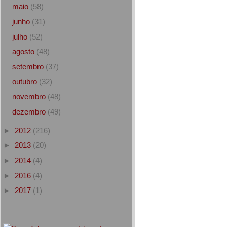
maio
(58)
junho
(31)
julho
(52)
agosto
(48)
setembro
(37)
outubro
(32)
novembro
(48)
dezembro
(49)
►
2012
(216)
►
2013
(20)
►
2014
(4)
►
2016
(4)
►
2017
(1)