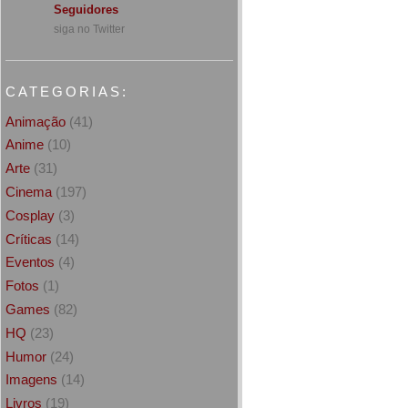
Seguidores
siga no Twitter
CATEGORIAS:
Animação
(41)
Anime
(10)
Arte
(31)
Cinema
(197)
Cosplay
(3)
Críticas
(14)
Eventos
(4)
Fotos
(1)
Games
(82)
HQ
(23)
Humor
(24)
Imagens
(14)
Livros
(19)