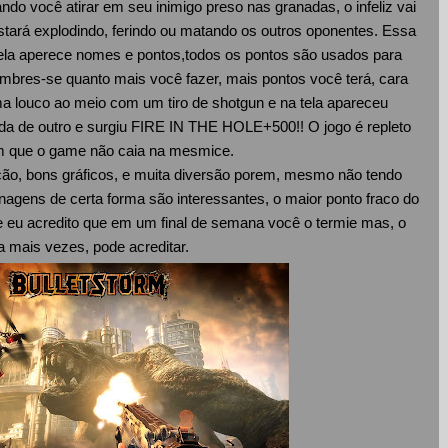
ando você atirar em seu inimigo preso nas granadas, o infeliz vai
stará explodindo, ferindo ou matando os outros oponentes. Essa
la aperece nomes e pontos,todos os pontos são usados para
embres-se quanto mais você fazer, mais pontos você terá, cara
uma louco ao meio com um tiro de shotgun e na tela apareceu
a de outro e surgiu FIRE IN THE HOLE+500!! O jogo é repleto
m que o game não caia na mesmice.
ão, bons gráficos, e muita diversão porem, mesmo não tendo
nagens de certa forma são interessantes, o maior ponto fraco do
e eu acredito que em um final de semana você o termie mas, o
a mais vezes, pode acreditar.