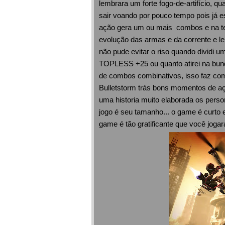
lembrara um forte fogo-de-artifício, qu
sair voando por pouco tempo pois já e
ação gera um ou mais combos e na te
evolução das armas e da corrente e l
não pude evitar o riso quando dividi 
TOPLESS +25 ou quanto atirei na bund
de combos combinativos, isso faz co
Bulletstorm trás bons momentos de aç
uma historia muito elaborada os perso
jogo é seu tamanho... o game é curto 
game é tão gratificante que você jogar