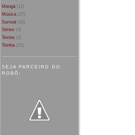
Mangá
(12)
Música
(27)
Surreal
(16)
Séries
(3)
Textos
(2)
Tirinha
(15)
SEJA PARCEIRO DO
ROBÔ: