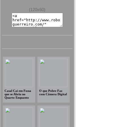
(120x60)
Casal Cai em Fossa
O que Pobre Faz
que se Abriu no
com Câmera Digital
Quarto Enquanto
Dormiam