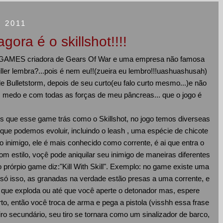
 2011
ora é o skillshot!!!!
IC GAMES criadora de Gears Of War e uma empresa não famosa
ller lembra?...pois é nem eu!!(zueira eu lembro!!!uashuashusah)
e Bulletstorm, depois de seu curto(eu falo curto mesmo...)e não
 medo e com todas as forças de meu pâncreas... que o jogo é
 que esse game trás como o Skillshot, no jogo temos diverseas
que podemos evoluir, incluindo o leash , uma espécie de chicote
o inimigo, ele é mais conhecido como corrente, é ai que entra o
m estilo, voçê pode aniquilar seu inimigo de maneiras diferentes
rórpio game diz:"Kill With Skill". Exemplo: no game existe uma
ó isso, as granadas na verdade estão presas a uma corrente, e
é que exploda ou até que você aperte o detonador mas, espere
to, então você troca de arma e pega a pistola (visshh essa frase
ro secundário, seu tiro se tornara como um sinalizador de barco,