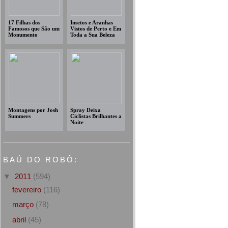
17 Filhas dos
Insetos e Aranhas
Famosos que São um
Vistos de Perto e Em
Monumento
Toda a Sua Beleza
Montagens por Josh
Spray Deixa
Summers
Ciclistas Brilhantes a
Noite
BAÚ DO ROBÔ:
▼
2011
(594)
fevereiro
(116)
março
(78)
abril
(45)