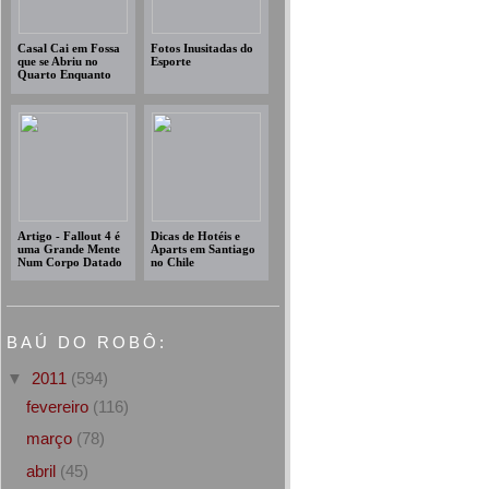
Casal Cai em Fossa
Fotos Inusitadas do
que se Abriu no
Esporte
Quarto Enquanto
Dormiam
Artigo - Fallout 4 é
Dicas de Hotéis e
uma Grande Mente
Aparts em Santiago
Num Corpo Datado
no Chile
BAÚ DO ROBÔ:
▼
2011
(594)
fevereiro
(116)
março
(78)
abril
(45)