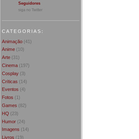
Seguidores
siga no Twitter
CATEGORIAS:
Animação
(41)
Anime
(10)
Arte
(31)
Cinema
(197)
Cosplay
(3)
Críticas
(14)
Eventos
(4)
Fotos
(1)
Games
(82)
HQ
(23)
Humor
(24)
Imagens
(14)
Livros
(19)