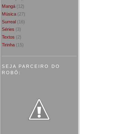
Mangá
(12)
Música
(27)
Surreal
(16)
Séries
(3)
Textos
(2)
Tirinha
(15)
SEJA PARCEIRO DO
ROBÔ: