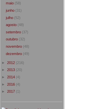
maio
(58)
junho
(31)
julho
(52)
agosto
(48)
setembro
(37)
outubro
(32)
novembro
(48)
dezembro
(49)
►
2012
(216)
►
2013
(20)
►
2014
(4)
►
2016
(4)
►
2017
(1)