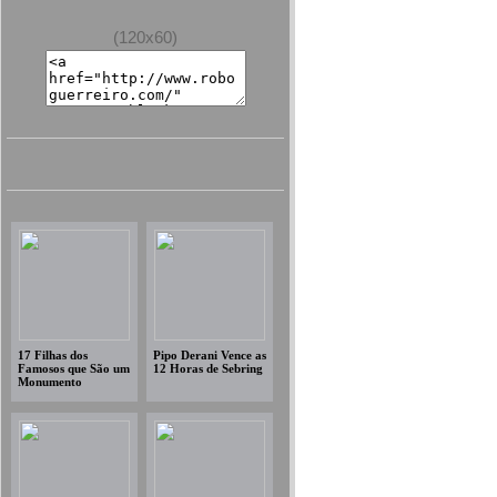
(120x60)
17 Filhas dos
Pipo Derani Vence as
Famosos que São um
12 Horas de Sebring
Monumento