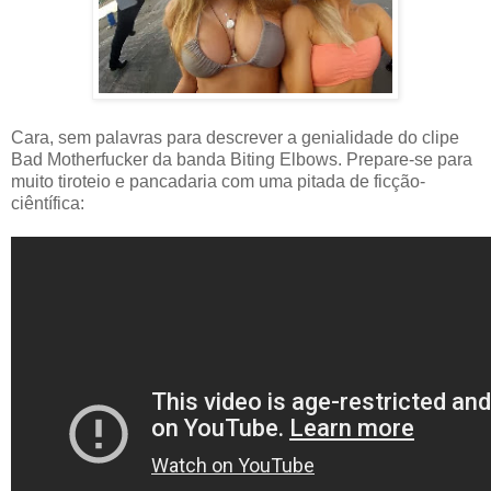
Cara, sem palavras para descrever a genialidade do clipe
Bad Motherfucker da banda Biting Elbows. Prepare-se para
muito tiroteio e pancadaria com uma pitada de ficção-
ciêntífica: