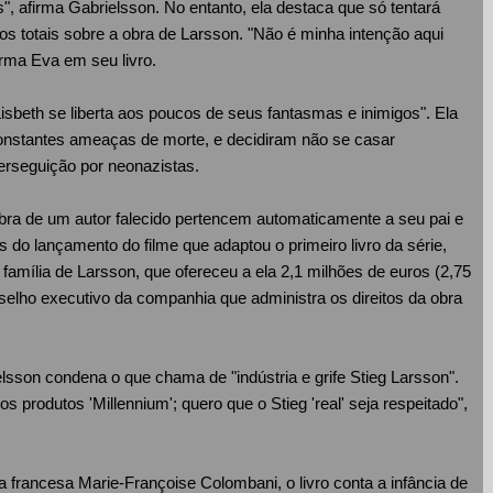
, afirma Gabrielsson. No entanto, ela destaca que só tentará
itos totais sobre a obra de Larsson. "Não é minha intenção aqui
firma Eva em seu livro.
 Lisbeth se liberta aos poucos de seus fantasmas e inimigos". Ela
nstantes ameaças de morte, e decidiram não se casar
erseguição por neonazistas.
 obra de um autor falecido pertencem automaticamente a seu pai e
 do lançamento do filme que adaptou o primeiro livro da série,
amília de Larsson, que ofereceu a ela 2,1 milhões de euros (2,75
selho executivo da companhia que administra os direitos da obra
lsson condena o que chama de "indústria e grife Stieg Larsson".
s produtos 'Millennium'; quero que o Stieg 'real' seja respeitado",
a francesa Marie-Françoise Colombani, o livro conta a infância de