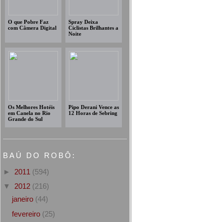
O que Pobre Faz
Spray Deixa
com Câmera Digital
Ciclistas Brilhantes a
Noite
Os Melhores Hotéis
Pipo Derani Vence as
em Canela no Rio
12 Horas de Sebring
Grande do Sul
BAÚ DO ROBÔ:
►
2011
(594)
▼
2012
(216)
janeiro
(44)
fevereiro
(25)