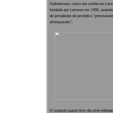
Gabrielsson, como ela conheceu Larss
fundada por Larsson em 1995, quando 
de jornalistas do periódico "precisa
ameaçavam".
O suposto quarto livro da série inti