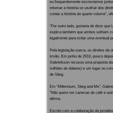
eu frequentemente escrevíamos juntos"
retomar a história se usufruir dos dire
contar a história do quarto volume", a
"Por outro lado, gostaria de dizer que
explica também que ambos sofriam co
legalmente para evitar uma eventual p
Pela legislação sueca, os direitos da
irmão. Em junho de 2010, pouco depois
Gabrielsson recusou uma proposta da f
milhões de dólares) e um lugar no con
de Stieg.
Em "Millennium, Stieg and Me", Gabrie
"Não quero ver canecas de café e outro
afirma.
Escrito com a colaboração da jornalist