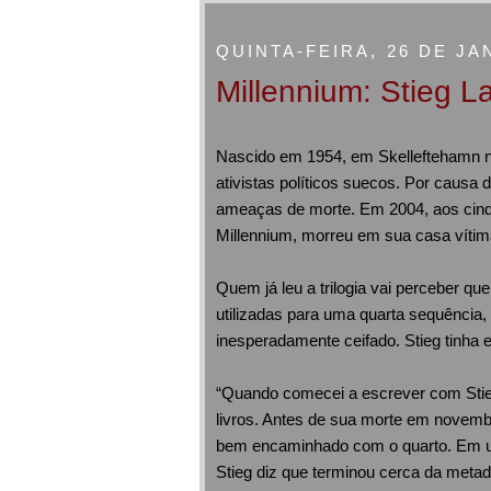
QUINTA-FEIRA, 26 DE JA
Millennium: Stieg L
Nascido em 1954, em Skelleftehamn na 
ativistas políticos suecos. Por causa 
ameaças de morte. Em 2004, aos cinqu
Millennium, morreu em sua casa vítim
Quem já leu a trilogia vai perceber qu
utilizadas para uma quarta sequência,
inesperadamente ceifado. Stieg tinha 
“Quando comecei a escrever com Stieg
livros. Antes de sua morte em novembro
bem encaminhado com o quarto. Em um
Stieg diz que terminou cerca da metade 