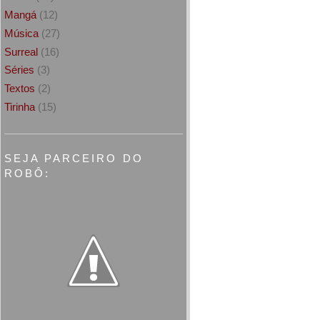
Mangá
(12)
Música
(27)
Surreal
(16)
Séries
(3)
Textos
(2)
Tirinha
(15)
SEJA PARCEIRO DO
ROBÔ: