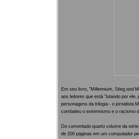
Em seu livro, "Millennium, Stieg and M
aos leitores que está "lutando por el
personagens da trilogia - o jornalista
combateu o extremismo e o racismo du
Do comentado quarto volume da série
de 200 páginas em um computador pess