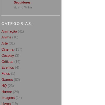
Seguidores
siga no Twitter
CATEGORIAS:
Animação
(41)
Anime
(10)
Arte
(31)
Cinema
(197)
Cosplay
(3)
Críticas
(14)
Eventos
(4)
Fotos
(1)
Games
(82)
HQ
(23)
Humor
(24)
Imagens
(14)
Livros
(19)