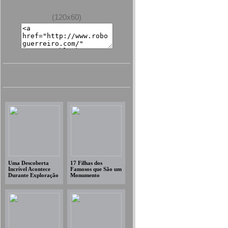
(120x60)
Uma Descoberta
17 Filhas dos
Incrível Acontece
Famosos que São um
Durante Exploração
Monumento
no Oceano