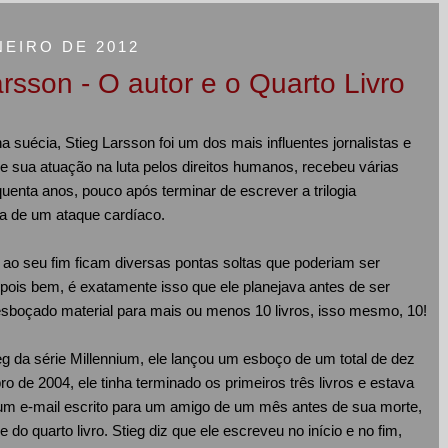
NEIRO DE 2012
arsson - O autor e o Quarto Livro
suécia, Stieg Larsson foi um dos mais influentes jornalistas e
de sua atuação na luta pelos direitos humanos, recebeu várias
enta anos, pouco após terminar de escrever a trilogia
a de um ataque cardíaco.
e ao seu fim ficam diversas pontas soltas que poderiam ser
 pois bem, é exatamente isso que ele planejava antes de ser
esboçado material para mais ou menos 10 livros, isso mesmo, 10!
 da série Millennium, ele lançou um esboço de um total de dez
 de 2004, ele tinha terminado os primeiros três livros e estava
 e-mail escrito para um amigo de um mês antes de sua morte,
do quarto livro. Stieg diz que ele escreveu no início e no fim,