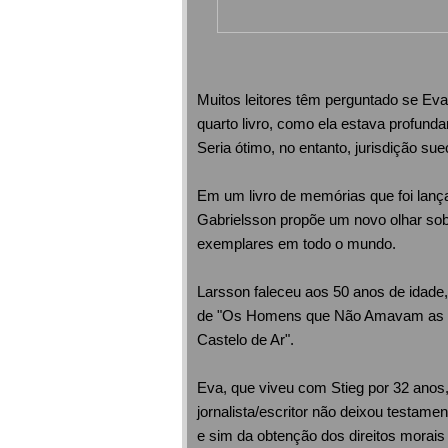
Muitos leitores têm perguntado se Eva
quarto livro, como ela estava profunda
Seria ótimo, no entanto, jurisdição su
Em um livro de memórias que foi lan
Gabrielsson propõe um novo olhar sob
exemplares em todo o mundo.
Larsson faleceu aos 50 anos de idade,
de "Os Homens que Não Amavam as Mu
Castelo de Ar".
Eva, que viveu com Stieg por 32 anos, 
jornalista/escritor não deixou testamen
e sim da obtenção dos direitos morais 